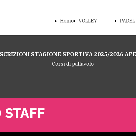
Home
VOLLEY
PADEL
Page
Il
T
ISCRIZIONI STAGIONE SPORTIVA 2025/2026 AP
Nostro
Corsi di pallavolo
Team
Le
 STAFF
Nostre