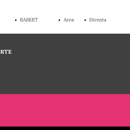
BASKET
Area
Diventa
ornei
Corsi
Riservata
sponsor
ERTE
ragazzi/e
Atleti
2023-
2024
Basket