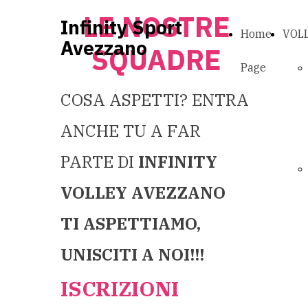
LE NOSTRE
Infinity Sport
Home
VOL
Avezzano
SQUADRE
Page
COSA ASPETTI? ENTRA
ANCHE TU A FAR
PARTE DI
INFINITY
VOLLEY AVEZZANO
TI ASPETTIAMO,
UNISCITI A NOI!!!
ISCRIZIONI